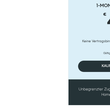
1-MO
€
Keine Vertragsbi
Gülti
KAUF
Unbegrenzter Zuga
Home