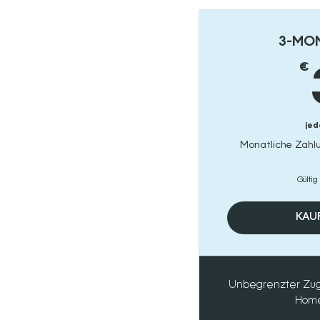
3-MO
€
jed
Monatliche Zahl
Gültig
KAUF
Unbegrenzter Zuga
Home