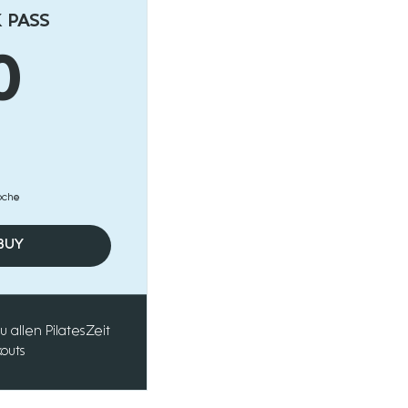
 PASS
30€
0
Woche
 BUY
allen PilatesZeit
outs