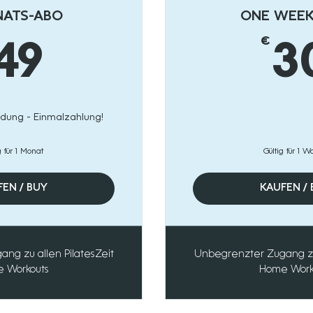
NATS-ABO
ONE WEEK
€
49€
49
3
ndung - Einmalzahlung!
g für 1 Monat
Gültig für 1 
EN / BUY
KAUFEN /
ng zu allen PilatesZeit
Unbegrenzter Zugang zu 
 Workouts
Home Work