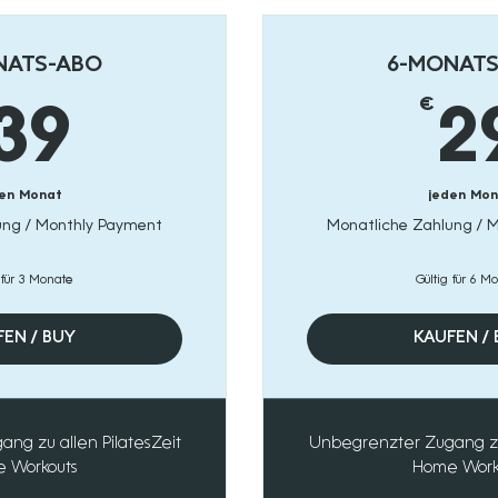
NATS-ABO
6-MONATS
€
39€
39
2
en Monat
jeden Mon
ung / Monthly Payment
Monatliche Zahlung / 
 für 3 Monate
Gültig für 6 M
EN / BUY
KAUFEN /
ng zu allen PilatesZeit
Unbegrenzter Zugang zu 
 Workouts
Home Work