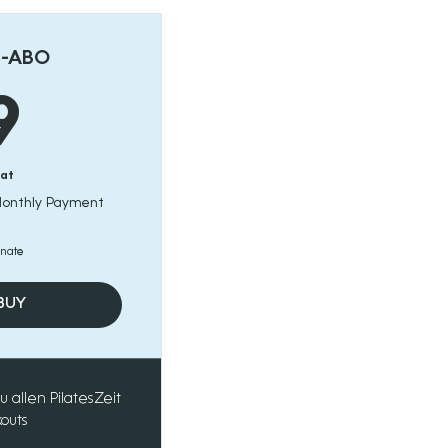
-ABO
29€
9
at
Monthly Payment
onate
 BUY
allen PilatesZeit
outs